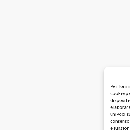
Per forni
cookie pe
dispositi
elaborare
univoci s
consenso 
e funzioni