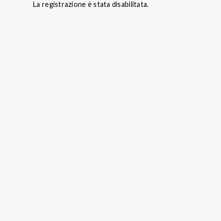
Skip
La registrazione è stata disabilitata.
to
content